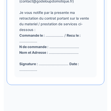
(contact@godeloupdomotique.fr)
Je vous notifie par la presente ma
retractation du contrat portant sur la vente
du materiel / prestation de services ci-
dessous :
Commande le :
.................. /
Recu le :
..................
N de commande :
..............................
Nom et Adresse :
..............................
Signature :
..............................
Date :
..................