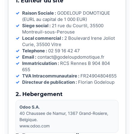
1. Editeur du site
Raison Sociale :
GODELOUP DOMOTIQUE
(EURL au capital de 1 000 EUR)
Siege social :
21 rue du Courtil, 35500
Montreuil-sous-Perouse
Local commercial :
2 Boulevard Irene Joliot
Curie, 35500 Vitre
Telephone :
02 59 16 42 47
Email :
contact@godeloupdomotique.fr
Immatriculation :
RCS Rennes B 904 804
655
TVA Intracommunautaire :
FR24904804655
Directeur de publication :
Florian Godeloup
2. Hebergement
Odoo S.A.
40 Chaussee de Namur, 1367 Grand-Rosiere,
Belgique.
www.odoo.com