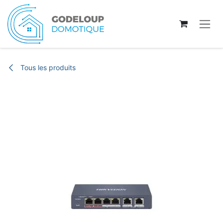
Se rendre au contenu
Tous les produits