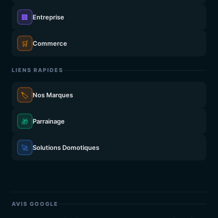
🏢
Entreprise
🛒
Commerce
LIENS RAPIDES
🏷️
Nos Marques
🎁
Parrainage
🚀
Solutions Domotiques
AVIS GOOGLE