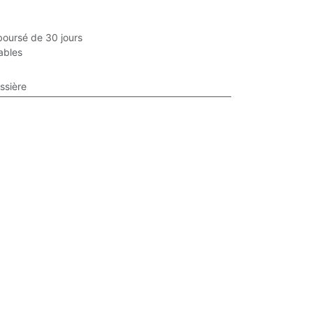
boursé de 30 jours
rables
ussière