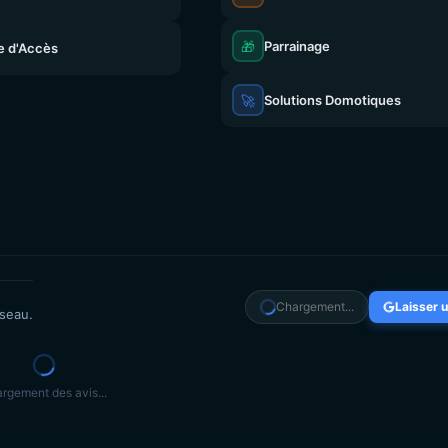
🎁
Parrainage
e d'Accès
🚀
Solutions Domotiques
Chargement...
Laisser u
éseau.
rgement des avis...