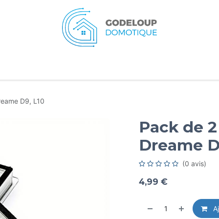
eil
Services
Typologies
Ressources
A pr
Dreame D9, L10
Pack de 2 
Dreame D
(0 avis)
4,99
€
Aj