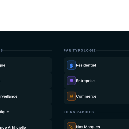
ES
PAR TYPOLOGIE
que
🏠
Résidentiel
s
🏢
Entreprise
rveillance
🛒
Commerce
tique
LIENS RAPIDES
🏷️
Nos Marques
ence Artificielle