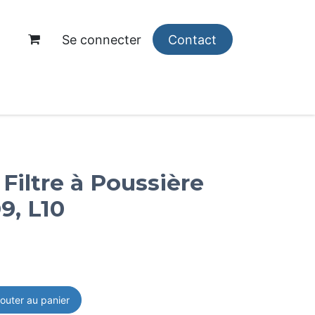
Se connecter
Contact
opos
Filtre à Poussière
9, L10
outer au panier