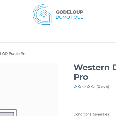
eil
Services
Typologies
Ressources
A pr
al WD Purple Pro
Western D
Pro
(0 avis)
Conditions générales