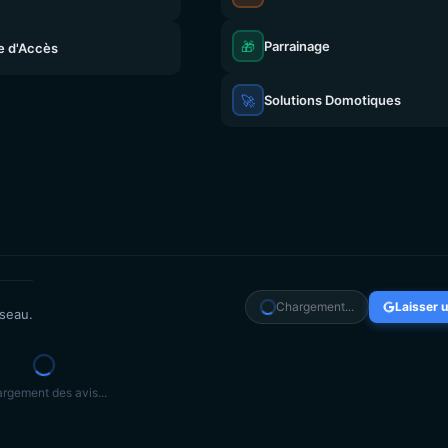
🎁
Parrainage
e d'Accès
🚀
Solutions Domotiques
Chargement...
Laisser u
éseau.
rgement des avis...