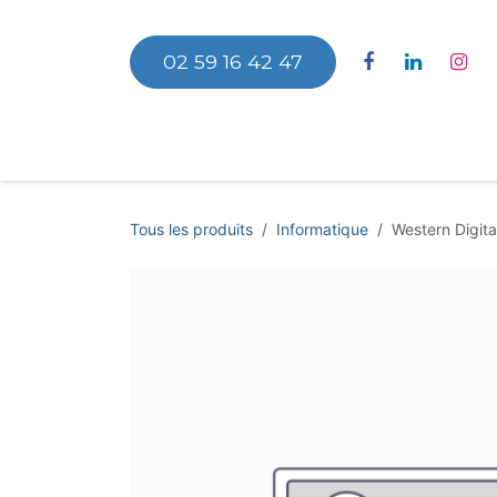
Se rendre au contenu
02 59 16 42 47
Accu
Tous les produits
Informatique
Western Digit