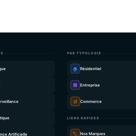
ES
PAR TYPOLOGIE
que
🏠
Résidentiel
s
🏢
Entreprise
rveillance
🛒
Commerce
tique
LIENS RAPIDES
🏷️
Nos Marques
ence Artificielle