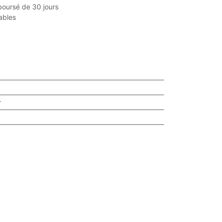
boursé de 30 jours
rables
r