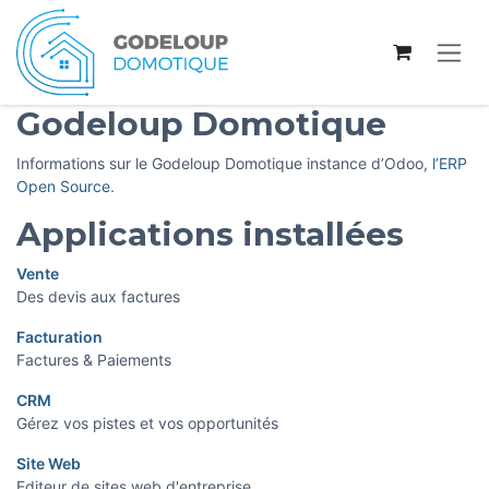
Se rendre au contenu
Godeloup Domotique
Informations sur le Godeloup Domotique instance d’Odoo,
l’ERP
Open Source
.
Applications installées
Vente
Des devis aux factures
Facturation
Factures & Paiements
CRM
Gérez vos pistes et vos opportunités
Site Web
Editeur de sites web d'entreprise