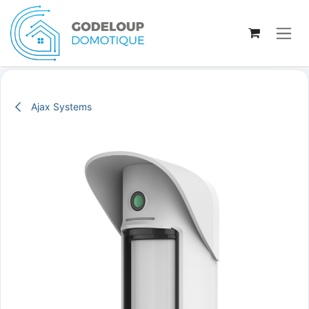
Se rendre au contenu
Ajax Systems