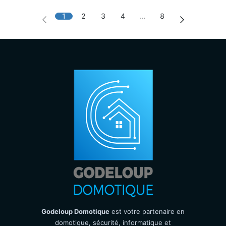
1
2
3
4
…
8
Godeloup Domotique
est votre partenaire en
domotique, sécurité, informatique et