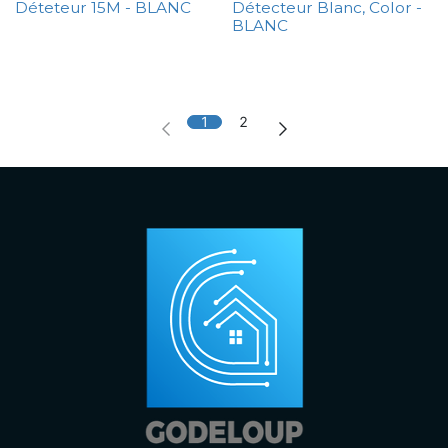
Déteteur 15M - BLANC
Détecteur Blanc, Color -
BLANC
1
2