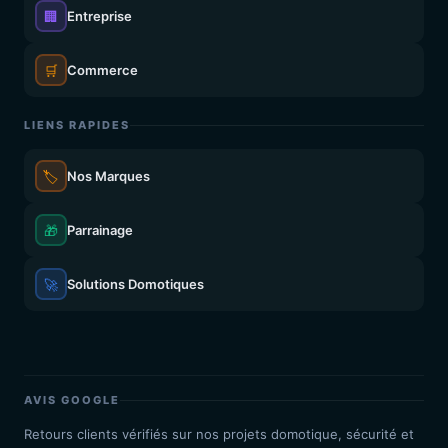
🏢
Entreprise
🛒
Commerce
LIENS RAPIDES
🏷️
Nos Marques
🎁
Parrainage
🚀
Solutions Domotiques
AVIS GOOGLE
Retours clients vérifiés sur nos projets domotique, sécurité et