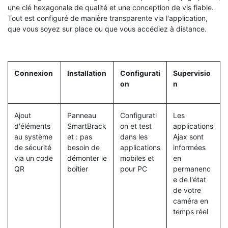
une clé hexagonale de qualité et une conception de vis fiable.
Tout est configuré de manière transparente via l'application,
que vous soyez sur place ou que vous accédiez à distance.
Connexion
Installation
Configurati
Supervisio
on
n
Ajout
Panneau
Configurati
Les
d'éléments
SmartBrack
on et test
applications
au système
et : pas
dans les
Ajax sont
de sécurité
besoin de
applications
informées
via un code
démonter le
mobiles et
en
QR
boîtier
pour PC
permanenc
e de l'état
de votre
caméra en
temps réel