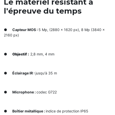
Le matériel résistant à
l'épreuve du temps
●
Capteur MOS :
5 Mp, (2880 × 1620 px), 8 Mp (3840 ×
2160 px)
●
Objectif :
2,8 mm, 4 mm
●
Éclairage IR :
jusqu'à 35 m
●
Microphone :
сodec G722
●
Boîtier métallique :
indice de protection ІР65