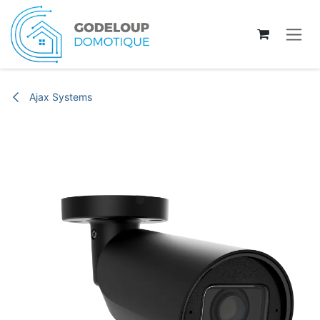
Se rendre au contenu
Ajax Systems