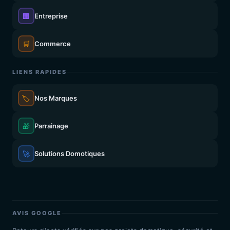
🏢
Entreprise
🛒
Commerce
LIENS RAPIDES
🏷️
Nos Marques
🎁
Parrainage
🚀
Solutions Domotiques
AVIS GOOGLE