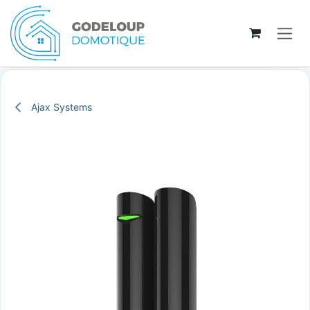
Se rendre au contenu
Ajax Systems