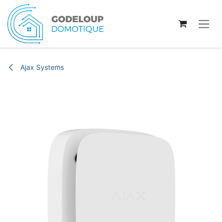
Se rendre au contenu
Ajax Systems