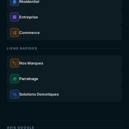
🏠
Résidentiel
🏢
Entreprise
🛒
Commerce
LIENS RAPIDES
🏷️
Nos Marques
🎁
Parrainage
🚀
Solutions Domotiques
AVIS GOOGLE