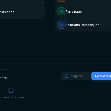
🎁
Parrainage
e d'Accès
🚀
Solutions Domotiques
Chargement...
Laisser u
éseau.
rgement des avis...