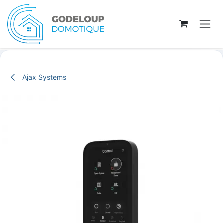
Se rendre au contenu
Ajax Systems