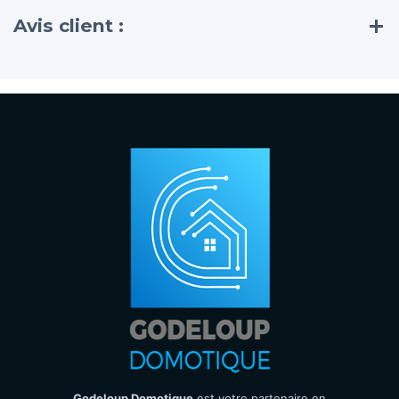
Avis client :
Godeloup Domotique
est votre partenaire en