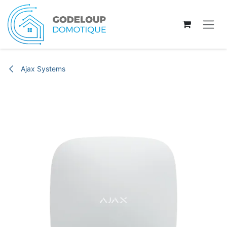
Se rendre au contenu
Ajax Systems