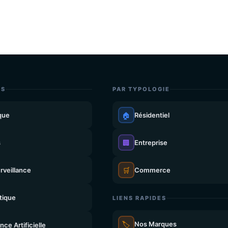
ES
PAR TYPOLOGIE
que
🏠
Résidentiel
s
🏢
Entreprise
rveillance
🛒
Commerce
tique
LIENS RAPIDES
🏷️
Nos Marques
ence Artificielle