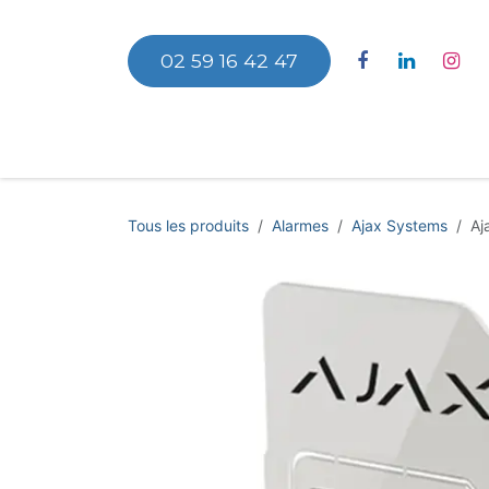
Se rendre au contenu
02 59 16 42 47
Accu
Tous les produits
Alarmes
Ajax Systems
Aj