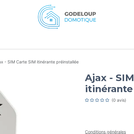
eil
Services
Typologies
Ressources
A pr
ax - SIM Carte SIM itinérante préinstallée
Ajax - SI
itinérante
(0 avis)
Conditions générales