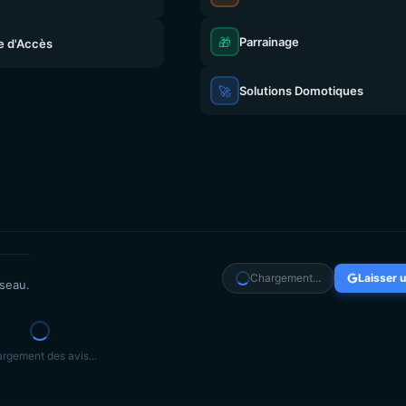
🎁
Parrainage
e d'Accès
🚀
Solutions Domotiques
Chargement...
Laisser u
éseau.
rgement des avis...