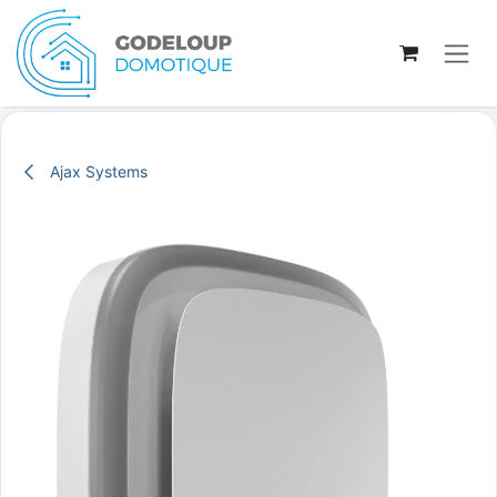
Se rendre au contenu
Ajax Systems