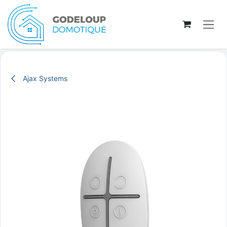
Se rendre au contenu
Ajax Systems