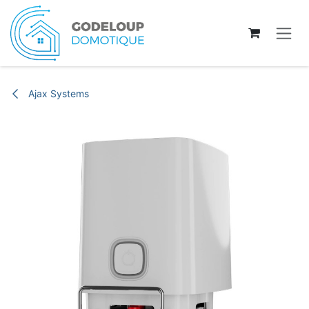
Se rendre au contenu
Ajax Systems