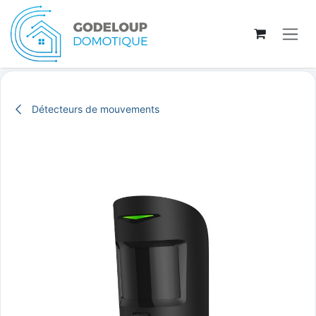
Se rendre au contenu
Détecteurs de mouvements