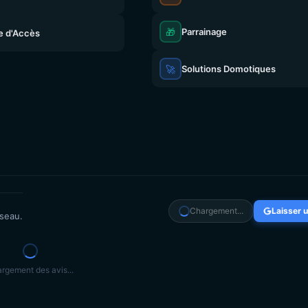
🎁
Parrainage
e d'Accès
🚀
Solutions Domotiques
Chargement...
Laisser u
éseau.
rgement des avis...