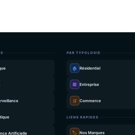
ES
PAR TYPOLOGIE
que
🏠
Résidentiel
s
🏢
Entreprise
rveillance
🛒
Commerce
tique
LIENS RAPIDES
🏷️
Nos Marques
ence Artificielle