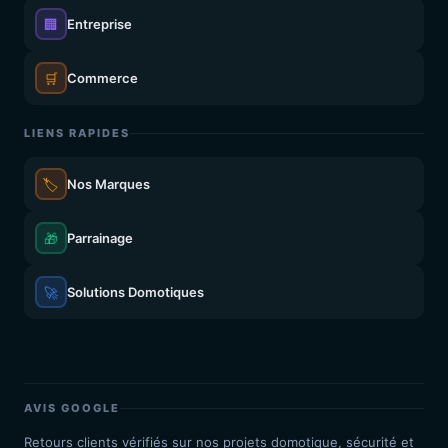
🏢
Entreprise
🛒
Commerce
LIENS RAPIDES
🏷️
Nos Marques
🎁
Parrainage
🚀
Solutions Domotiques
AVIS GOOGLE
Retours clients vérifiés sur nos projets domotique, sécurité et