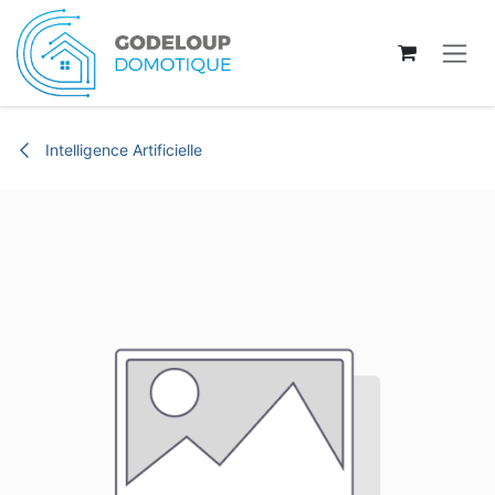
Se rendre au contenu
Intelligence Artificielle