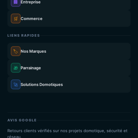
🏢
Entreprise
🛒
Commerce
LIENS RAPIDES
🏷️
Nos Marques
🎁
Parrainage
🚀
Solutions Domotiques
AVIS GOOGLE
Retours clients vérifiés sur nos projets domotique, sécurité et
réseau.