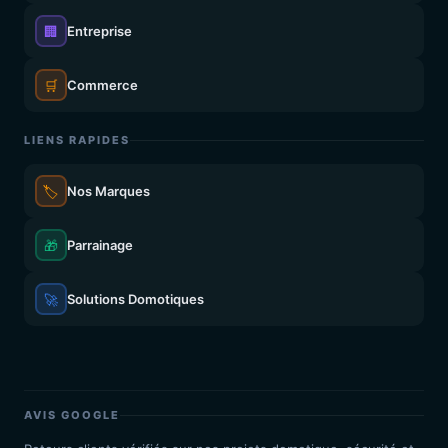
🏢
Entreprise
🛒
Commerce
LIENS RAPIDES
🏷️
Nos Marques
🎁
Parrainage
🚀
Solutions Domotiques
AVIS GOOGLE