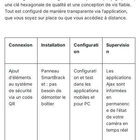
une clé hexagonale de qualité et une conception de vis fiable.
Tout est configuré de manière transparente via l'application,
que vous soyez sur place ou que vous accédiez à distance.
Connexion
Installation
Configurati
Supervisio
on
n
Ajout
Panneau
Configurati
Les
d'éléments
SmartBrack
on et test
applications
au système
et : pas
dans les
Ajax sont
de sécurité
besoin de
applications
informées
via un code
démonter le
mobiles et
en
QR
boîtier
pour PC
permanenc
e de l'état
de votre
caméra en
temps réel