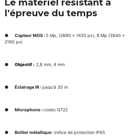
Le matériel résistant à
l'épreuve du temps
●
Capteur MOS :
5 Mp, (2880 × 1620 px), 8 Mp (3840 ×
2160 px)
●
Objectif :
2,8 mm, 4 mm
●
Éclairage IR :
jusqu'à 35 m
●
Microphone :
сodec G722
●
Boîtier métallique :
indice de protection ІР65