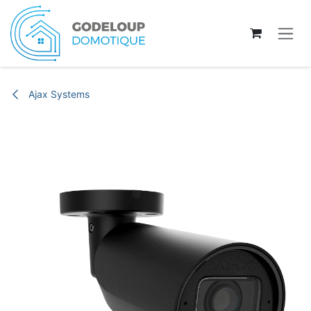
Se rendre au contenu
Ajax Systems