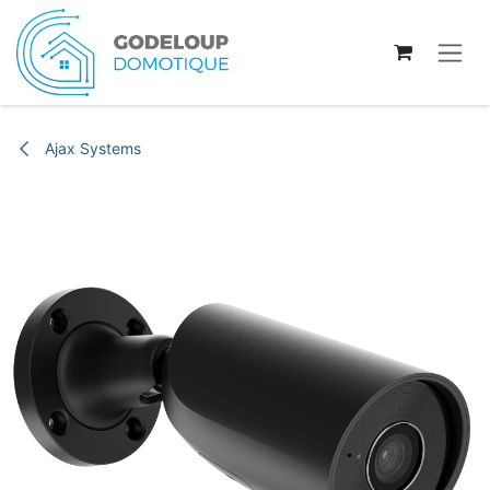
Se rendre au contenu
Ajax Systems