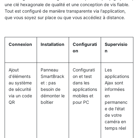
une clé hexagonale de qualité et une conception de vis fiable.
Tout est configuré de manière transparente via l'application,
que vous soyez sur place ou que vous accédiez à distance.
Connexion
Installation
Configurati
Supervisio
on
n
Ajout
Panneau
Configurati
Les
d'éléments
SmartBrack
on et test
applications
au système
et : pas
dans les
Ajax sont
de sécurité
besoin de
applications
informées
via un code
démonter le
mobiles et
en
QR
boîtier
pour PC
permanenc
e de l'état
de votre
caméra en
temps réel