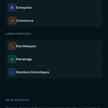
🏢
Entreprise
🛒
Commerce
LIENS RAPIDES
🏷️
Nos Marques
🎁
Parrainage
🚀
Solutions Domotiques
AVIS GOOGLE