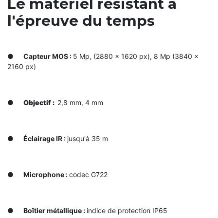
Le matériel résistant à
l'épreuve du temps
●
Capteur MOS :
5 Mp, (2880 × 1620 px), 8 Mp (3840 ×
2160 px)
●
Objectif :
2,8 mm, 4 mm
●
Éclairage IR :
jusqu'à 35 m
●
Microphone :
сodec G722
●
Boîtier métallique :
indice de protection ІР65