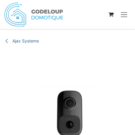
Se rendre au contenu
Ajax Systems