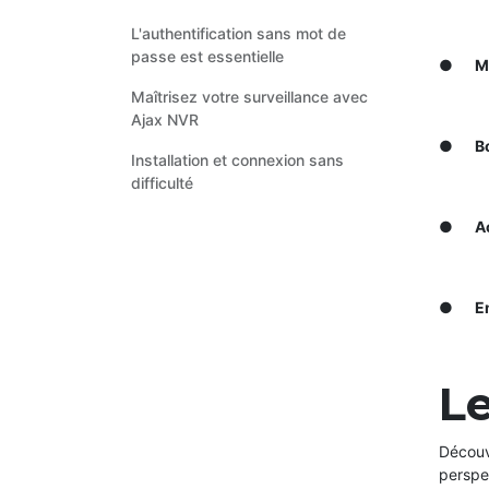
L'authentification sans mot de
passe est essentielle
●
M
Maîtrisez votre surveillance avec
Ajax NVR
●
Bo
Installation et connexion sans
difficulté
●
A
●
E
Le
Découv
perspec