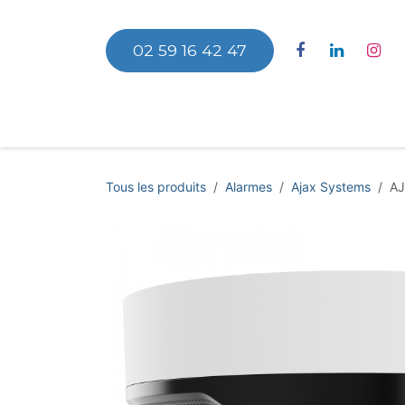
Se rendre au contenu
02 59 16 42 47
Accu
Tous les produits
Alarmes
Ajax Systems
AJ