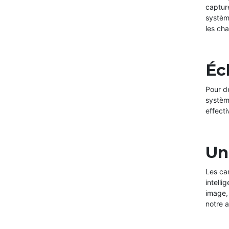
capture
systèm
les ch
Éc
Pour d
système
effect
Un
Les ca
intelli
image, 
notre a