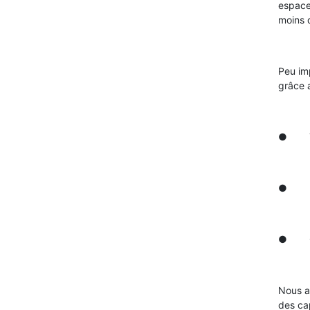
espace
moins d
Peu im
grâce a
● Tr
● Écl
● Com
Nous a
des ca