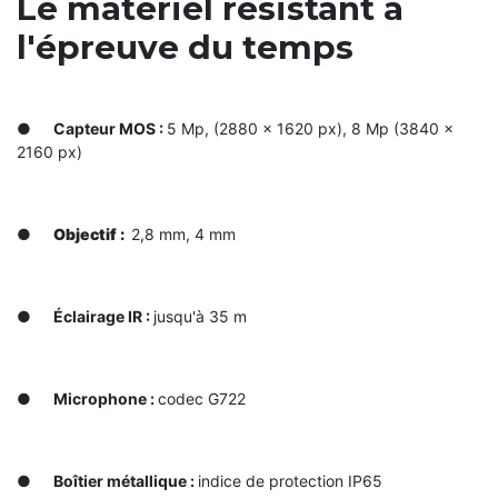
Le matériel résistant à
l'épreuve du temps
●
Capteur MOS :
5 Mp, (2880 × 1620 px), 8 Mp (3840 ×
2160 px)
●
Objectif :
2,8 mm, 4 mm
●
Éclairage IR :
jusqu'à 35 m
●
Microphone :
сodec G722
●
Boîtier métallique :
indice de protection ІР65