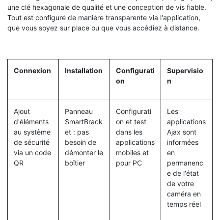
une clé hexagonale de qualité et une conception de vis fiable.
Tout est configuré de manière transparente via l'application,
que vous soyez sur place ou que vous accédiez à distance.
Connexion
Installation
Configurati
Supervisio
on
n
Ajout
Panneau
Configurati
Les
d'éléments
SmartBrack
on et test
applications
au système
et : pas
dans les
Ajax sont
de sécurité
besoin de
applications
informées
via un code
démonter le
mobiles et
en
QR
boîtier
pour PC
permanenc
e de l'état
de votre
caméra en
temps réel