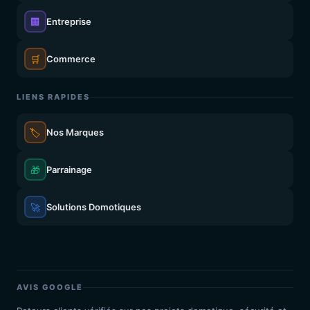
🏢
Entreprise
🛒
Commerce
LIENS RAPIDES
🏷️
Nos Marques
🎁
Parrainage
🚀
Solutions Domotiques
AVIS GOOGLE