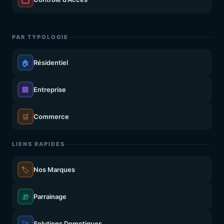
PAR TYPOLOGIE
🏠
Résidentiel
🏢
Entreprise
🛒
Commerce
LIENS RAPIDES
🏷️
Nos Marques
🎁
Parrainage
🚀
Solutions Domotiques